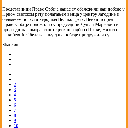
Представници Праве Србије данас су обележили дан победе у
Првом светском рату полагањем венца у центру Јагодине и
одавањем почасти херојима Великог рата. Венац испред
Праве Србије положили су председник Душан Марковић и
председник Поморавског окружног одбора Праве, Никола
Павићевић. Обележавању дана победе придружили су...
Share on:
1
2
3
4
5
6
7
8
9
10