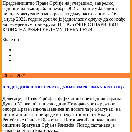
Председништво Праве Србије на јучерашњој ванредној
седници одржаној 26. новембра 2021. године у Јагодини
поводом актуелне теме о референдуму расписаном за 16.
јануар 2022. године донело је једногласну одлуку да се изађе
на референдум и заокружи НЕ. КЉУЧНЕ СТВАРИ ЗБОГ
КОЈИХ НА РЕФЕРЕНДУМУ ТРЕБА РЕЋИ...
Share on:
26
нов
2021
ПРЕДСЕДНИК ПРАВЕ СРБИЈЕ ДУШАН МАРКОВИЋ У БРАТУНЦУ
Делегација Праве Србије коју је чинио председник странке
Душан Марковић и председник Поморавског окружног
одбора Праве Никола Павићевић посетила је Братунац, на
позив министра привреде и предузетништва у Влади
Републике Српске Вјекослава Петричевића и начелника
општине Братунац Срђана Ранкића. Повод састанака је
отварање моста Братољуб...