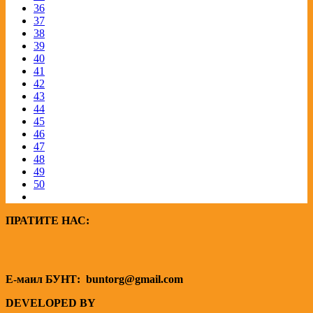
36
37
38
39
40
41
42
43
44
45
46
47
48
49
50
ПРАТИТЕ НАС:
Е-маил БУНТ:
buntorg@gmail.com
DEVELOPED BY