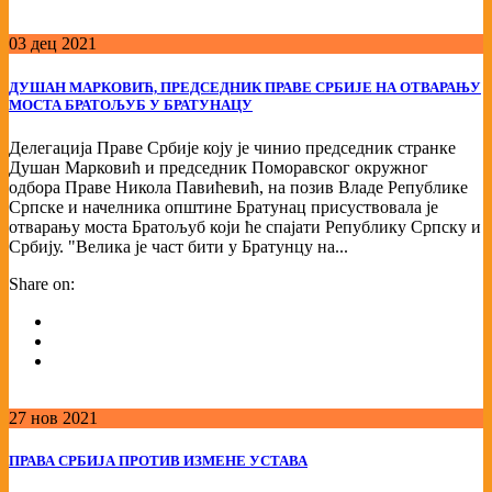
03
дец
2021
ДУШАН МАРКОВИЋ, ПРЕДСЕДНИК ПРАВЕ СРБИЈЕ НА ОТВАРАЊУ
МОСТА БРАТОЉУБ У БРАТУНАЦУ
Делегација Праве Србије коју је чинио председник странке
Душан Марковић и председник Поморавског окружног
одбора Праве Никола Павићевић, на позив Владе Републике
Српске и начелника општине Братунац присуствовала је
отварању моста Братољуб који ће спајати Републику Српску и
Србију. "Велика је част бити у Братунцу на...
Share on:
27
нов
2021
ПРАВА СРБИЈА ПРОТИВ ИЗМЕНЕ УСТАВА