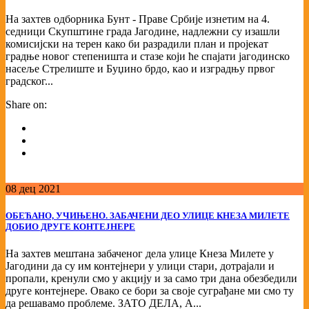
На захтев одборника Бунт - Праве Србије изнетим на 4.
седници Скупштине града Јагодине, надлежни су изашли
комисијски на терен како би разрадили план и пројекат
градње новог степеништа и стазе који ће спајати јагодинско
насеље Стрелиште и Буџино брдо, као и изградњу првог
градског...
Share on:
08
дец
2021
ОБЕЋАНО, УЧИЊЕНО. ЗАБАЧЕНИ ДЕО УЛИЦЕ КНЕЗА МИЛЕТЕ
ДОБИО ДРУГЕ КОНТЕЈНЕРЕ
На захтев мештана забаченог дела улице Кнеза Милете у
Јагодини да су им контејнери у улици стари, дотрајали и
пропали, кренули смо у акцију и за само три дана обезбедили
друге контејнере. Овако се бори за своје суграђане ми смо ту
да решавамо проблеме. ЗАТО ДЕЛА, А...