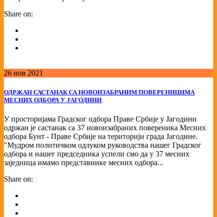
Share on:
26
нов
2021
ОДРЖАН САСТАНАК СА НОВОИЗАБРАНИМ ПОВЕРЕНИЦИМА
МЕСНИХ ОДБОРА У ЈАГОДИНИ
У просторијама Градског одбора Праве Србије у Јагодини
одржан је састанак са 37 новоизабраних повереника Месних
одбора Бунт - Праве Србије на територији града Јагодине.
"Мудром политичком одлуком руководства нашег Градског
одбора и нашег председника успели смо да у 37 месних
заједница имамо представнике месних одбора...
Share on: