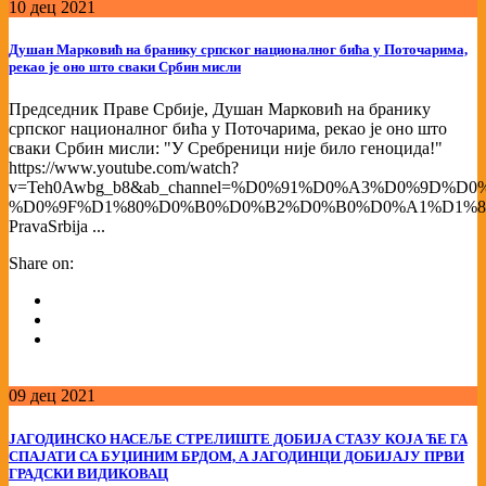
10
дец
2021
Душан Марковић на бранику српског националног бића у Поточарима,
рекао је оно што сваки Србин мисли
Председник Праве Србије, Душан Марковић на бранику
српског националног бића у Поточарима, рекао је оно што
сваки Србин мисли: "У Сребреници није било геноцида!"
https://www.youtube.com/watch?
v=Teh0Awbg_b8&ab_channel=%D0%91%D0%A3%D0%9D%D0
%D0%9F%D1%80%D0%B0%D0%B2%D0%B0%D0%A1%D1%8
PravaSrbija ...
Share on:
09
дец
2021
ЈАГОДИНСКО НАСЕЉЕ СТРЕЛИШТЕ ДОБИЈА СТАЗУ КОЈА ЋЕ ГА
СПАЈАТИ СА БУЏИНИМ БРДОМ, А ЈАГОДИНЦИ ДОБИЈАЈУ ПРВИ
ГРАДСКИ ВИДИКОВАЦ