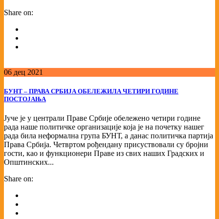
Share on:
06
дец
2021
БУНТ – ПРАВА СРБИЈА ОБЕЛЕЖИЛА ЧЕТИРИ ГОДИНЕ
ПОСТОЈАЊА
Јуче је у централи Праве Србије обележено четири године
рада наше политичке организације која је на почетку нашег
рада била неформална група БУНТ, а данас политичка партија
Права Србија. Четвртом рођендану присуствовали су бројни
гости, као и функционери Праве из свих наших Градских и
Општинских...
Share on: