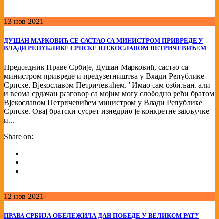
13
нов
2021
ДУШАН МАРКОВИЋ СЕ САСТАО СА МИНИСТРОМ ПРИВРЕДЕ У
ВЛАДИ РЕПУБЛИКЕ СРПСКЕ ВЈЕКОСЛАВОМ ПЕТРИЧЕВИЋЕМ
Председник Праве Србије, Душан Марковић, састао са
министром привреде и предузетништва у Влади Републике
Српске, Вјекославом Петричевићем. "Имао сам озбиљан, али
и веома срдачaн разговор са мојим могу слободно рећи братом
Вјекославом Петричевићем министром у Влади Републике
Српске. Овај братски сусрет изнедрио је конкретне закључке
и...
Share on:
12
нов
2021
ПРАВА СРБИЈА ОБЕЛЕЖИЛА ДАН ПОБЕДЕ У ВЕЛИКОМ РАТУ